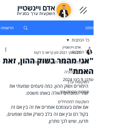
אדם ויינשטיין
השקעות ערך במניות
פוסט
הרשמה
כל הכתבות
אדם ויינשטיין
כל הכתבות
23 באוק׳ 2021
זמן קריאה 3 דקות
"אני מהמר בשוק ההון, זאת
השקעות ערך (חברות קטנות וזולות)
האמת"
מניות טכנולוגיה
עודכן:
9 בינו׳ 2024
השקעות ערך
הימורים ושוק ההון. כמה פעמים שמעתי את 
תחרות ההשקעות
שתי המונחים האלה באותו משפט.
השקעות למתחילים
אם אתם בעצמכם אומרים את זה בין אם זה 
בקול רם ובין אם זה בלב כשרק אתם שומעים, 
תדעו, שיש לכך פתרון.