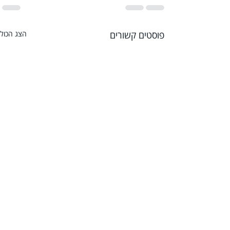
פוסטים קשורים
הצג הכול
שאלתי את צ'אט GPT איך
להשקיע כמו ווארן באפט