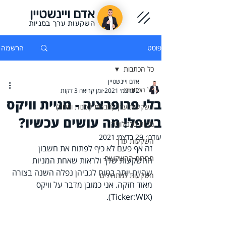
אדם ויינשטיין
השקעות ערך במניות
פוסט
הרשמה
כל הכתבות
אדם ויינשטיין
כל הכתבות
2 בדצמ׳ 2021
זמן קריאה 3 דקות
בלי פרופרציה - מניית וויקס
השקעות ערך (חברות קטנות וזולות)
בשפל! מה עושים עכשיו?
מניות טכנולוגיה
עודכן:
29 בדצמ׳ 2021
השקעות ערך
זה אף פעם לא כיף לפתוח את חשבון 
תחרות ההשקעות
ההשקעות שלך ולראות שאחת המניות 
שהיית יותר בטוח לגביהן נפלה השנה בצורה 
השקעות למתחילים
מאוד חזקה. אני כמובן מדבר על וויקס 
(Ticker:WIX). 