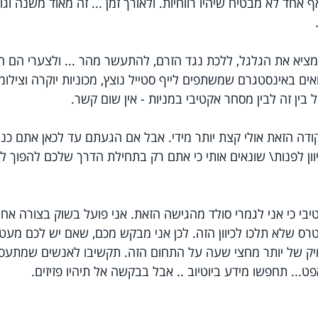
 אחד לא מבטיח שיהיו רווחיות. ולאורך זמן ... זה מאוד משנה וגו
מציא את הגלגל, ללכת נגד הזרם, להתעשר מהר ... ולצערי הם ח
ים באינסטגרם שמשתפים לייף סטייל נוצץ, מכוניות יוקרה וצילומ
בין זה לבין מסחר אקטיבי במניות - אין שום קשר. 
דה הזאת אולי קצת יותר מידי. אבל אם הגעתם עד לכאן אתם כנ
וון לפנות\ שונאים אותי כי אתם רק בתחילת הדרך שלכם להפוך לה
טיבי כי אני לגמרי סולד מהגישה הזאת. אני פועל בשוק בצורה אחרת
נטרס שלא תלכו לכיוון הזה. לכן אני מבקש מכם, שאם יש לכם מעט
 של יותר מחצי שעה על התחום הזה. תקשיבו לאנשים שמתעס
פט... תחפשו מידע ביוטיוב .. אבל בבקשה אל תיהיו פזיזים.