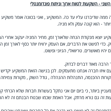
השני - השקעות לטווח ארוך וניתוח פונדומנטלי
מה שדיברנו עליו עד כה. המשקיע , ואני בכוונה אומר משקיע ול
תר - הוא קונה עסק ולא מניה.
יע יוצא מנקודת הנחה שלאורך זמן, מחיר המניה יעקוב אחרי הבי
 כדי לפשט את הדברים, אם העסק ירוויח יותר כסף לאורך זמן המש
יהיו מאושרים. טריוואלי, הגיוני ופשוט.
הרבה מאוד דברים לבדוק.
עם איזו חברה אנחנו מתעסקים. לכן בגישה הזאת המשקיע יקדיש ה
רות ההכנסה, התנהלות ההנהלה , גודל השוק , מקורות צמיחה וכו
ניין ביותר, כי ביום יום אני נתקל בעשרות חברות שלא הכרתי קוד
ת זה גם נורא מרתק. אבל האמת שכמו שבטח הבנתם זה לא הכל
נדומנטלי זה לא פשוט בוא נקנה את כל החברות שאנחנו אוהבים ומ