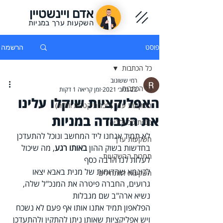
אדם ויינשטיין
השקעות ערך במניות
פוסט
הרשמה
כל הכתבות
רמי ששונוב
כל הכתבות
22 בנוב׳ 2021
זמן קריאה 1 דקות
האפליקציות שיקלו עלינו
השקעות ערך (חברות קטנות וזולות)
את העבודה במניות
מניות טכנולוגיה
לא תמיד אנחנו ליד המחשב ונוכל להתעדכן 
השקעות ערך
בחדשות בשוק ההון 
באותו רגע
, מה שיכול 
תחרות ההשקעות
לעלות לנו הרבה כסף
לדוגמא שהדוחות של מנית באבא יצאו 
השקעות למתחילים
גרועים, החברה פיטרה את המנכ"ל שלה, 
נשיא ארה"ב שם מגבלות
הפלאפון תמיד אתנו אותו אף פעם לא נשכח 
ויש אפליקציות שאותן ניתן להתקין ולהתעדכן 