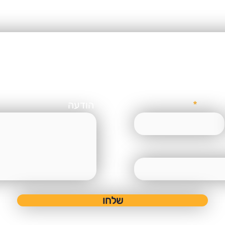
השנה!
ים לצאת לדרך? בואו נדב
טלפון
הודעה
שלחו