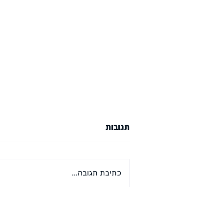
תגובות
כתיבת תגובה...
קורס דיגיטלי ראשון מבית
אדם ויינשטיין