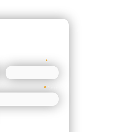
רוצ
שם
מייל