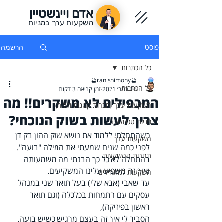
אדם ויינשטיין
השקעות ערך במניות
פוסט
הרשמה
כל הכתבות
🔮ran shimony🔮
כל הכתבות
16 בנוב׳ 2021
זמן קריאה 3 דקות
המכפילים לא משקרים!! מה
השקעות ערך (חברות קטנות וזולות)
צריך לעשות בשוק הנוכחי?
מניות טכנולוגיה
כשהתחלתי ללמוד את נושא שוק ההון בק דן 
השקעות ערך
לפני כמה שנים שמעתי את המילה "בועה".
תחרות ההשקעות
בהתחלה לא כל כך הבנתי מה משמעותה 
ואיך זה משפיע עלינו המשקיעים.
השקעות למתחילים
עד שאבי (אבא שלי) בעל תואר שני במנהל 
עסקים עם התמחות בכלכלה (וגם תואר 
ראשון בפיזיקה),
הסביר לי איך זה בעצם מרגיש כשיש בועה.