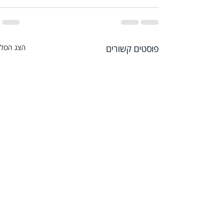
פוסטים קשורים
הצג הכול
שאלתי את צ'אט GPT איך