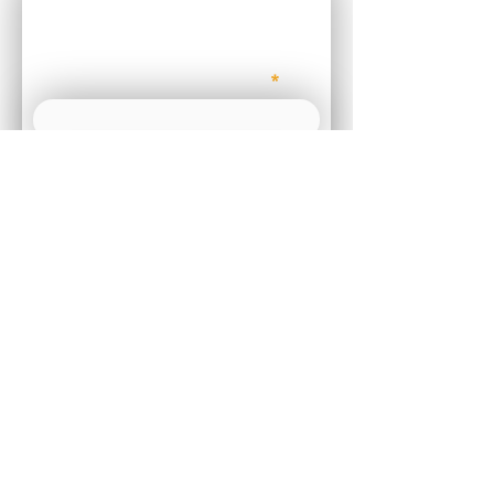
בואו נדבר!
שם
טלפון
מייל
הודעה
שלחו