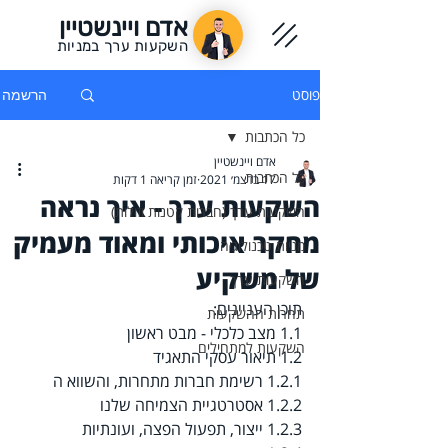
אדם ויינשטיין
השקעות ערך במניות
פוסט
הרשמה
כל הכתבות
אדם ויינשטיין
כל הכתבות
17 בדצמ׳ 2021
זמן קריאה 1 דקות
השקעות ערך - איך נראה
השקעות ערך (חברות קטנות וזולות)
מחקר איכותי ומאוד מעמיק
מניות טכנולוגיה
של משקיע
השקעות ערך
תוכן העניינים:
תחרות ההשקעות
1.1 מצב כלכלי - מבט ראשון
השקעות למתחילים
1.2 תיאור עסקי התאגיד
1.2.1 רשימת חברות מתחרות, והשווא ה
1.2.2 אסטרטגיית הצמיחה שלנו
1.2.3 ייצור, תפעול הפצה, ועונתיות