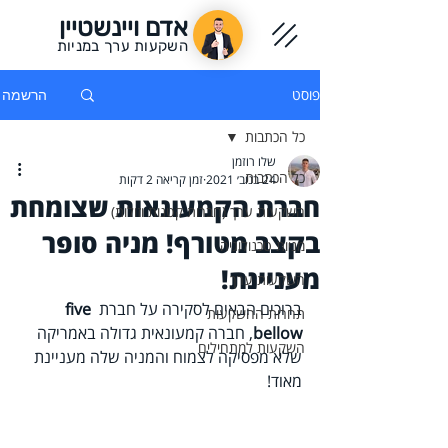
אדם ויינשטיין
השקעות ערך במניות
פוסט
הרשמה
כל הכתבות
שלו רוזמן
כל הכתבות
24 בנוב׳ 2021
זמן קריאה 2 דקות
חברת הקמעונאות שצומחת
השקעות ערך (חברות קטנות וזולות)
בקצב מטורף! מניה סופר
מניות טכנולוגיה
מעניינת!
השקעות ערך
ברוכים הבאים לסקירה על חברת 
five 
תחרות ההשקעות
bellow
, חברה קמעונאית גדולה באמריקה 
השקעות למתחילים
שלא מפסיקה לצמוח והמניה שלה מעניינת 
מאוד!