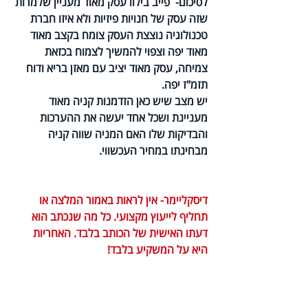
לסיכום-  פייב בילוו עסק מאוד מעניין שלמרות 
שזה עסק של חנויות פיזיות ולא איזו חברת 
טכנולוגיה נוצצת העסק צומח בקצב מאוד 
מאוד יפה וצפוי להמשיך לצמוח בכזאת 
צמיחה, עסק מאוד יציב עם מאזן בריא ודוח 
תזמ"ז יפה. 
יש מצב שיש כאן הזדמנות קניה מאוד 
מעניינת ושכל אחד יעשה את ההערכות 
והבדיקות שלו האם המניה שווה קניה 
מבחינתו במחיר העכשווי.
דיסקליימר- אין לראות באמור המלצה או 
תחליף לייעוץ מקצועי. כל מה שנכתב הוא 
דעתו האישית של הכותב בלבד. האחריות 
היא על המשקיע בלבד!