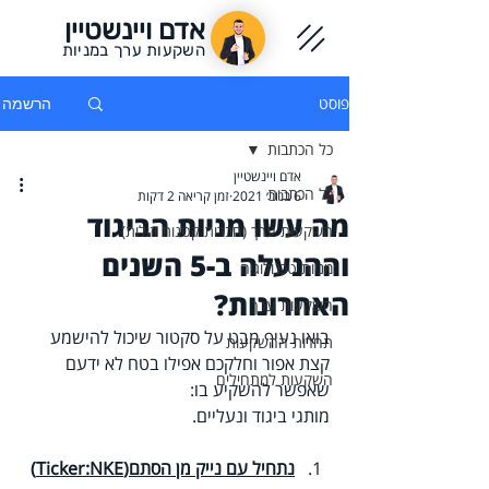
אדם ויינשטיין
השקעות ערך במניות
פוסט
הרשמה
כל הכתבות
אדם ויינשטיין
כל הכתבות
6 בנוב׳ 2021
זמן קריאה 2 דקות
מה עשו מניות הביגוד
השקעות ערך (חברות קטנות וזולות)
וההנעלה ב-5 השנים
מניות טכנולוגיה
האחרונות?
השקעות ערך
בואו נעיף מבט על סקטור שיכול להישמע 
תחרות ההשקעות
קצת אפור וחלקכם אפילו בטח לא ידעם 
השקעות למתחילים
שאפשר להשקיע בו:
מותגי ביגוד ונעליים.
נתחיל עם נייק מן הסתם(Ticker:NKE)