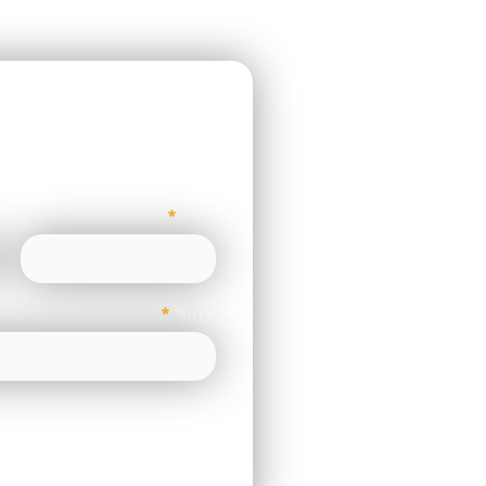
רוצ
שם
מייל