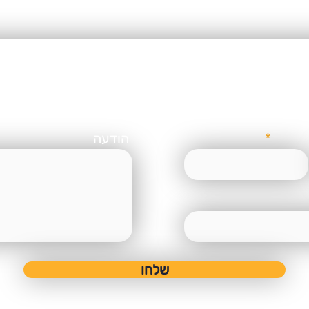
השנה!
ים לצאת לדרך? בואו נדב
טלפון
הודעה
שלחו