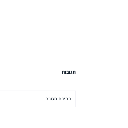
תגובות
כתיבת תגובה...
קורס דיגיטלי ראשון מבית
אדם ויינשטיין