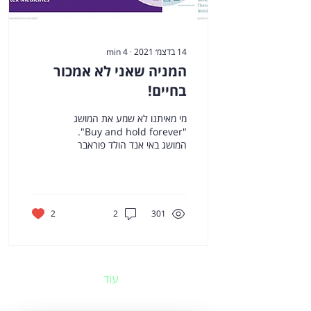
14 בדצמ׳ 2021
∙
4
min
המניה שאני לא אמכור
בחיים!
מי מאיתנו לא שמע את המושג
"Buy and hold forever".
המושג באי אנד הולד פוראבר
הוא מושג שגור בתחום שוק
ההון (בעיקר בקרב משקיעים).
מטרת העל...
2
2
301
עוד