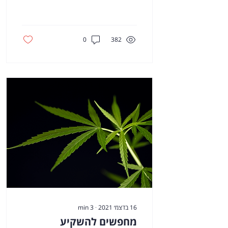
צ׳ארלי מאנגר הביאו את
חברת...
0
382
16 בדצמ׳ 2021
∙
3
min
מחפשים להשקיע