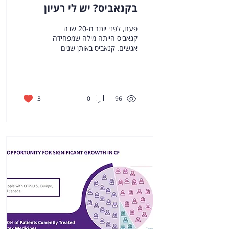
בקנאביס? יש לי רעיון
בשבילכם
פעם, לפני יותר מ-20 שנה
קנאביס הייתה מילה שמפחידה
אנשים. קנאביס באותן שנים
נתפס כסם מסוכן מאוד שרק
עבריינים והומלסים משתמשים
בו (והוא זה...
3
0
96