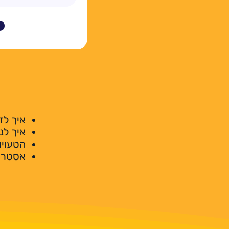
איך לז
איך לנ
הטעויו
אסטרטג