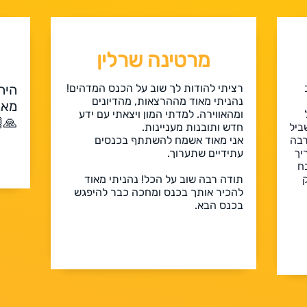
מרטינה שרלין
בות
רציתי להודות לך שוב על הכנס המדהים!
נהניתי מאוד מההרצאות, מהדיונים
ה!!
ומהאווירה. למדתי המון ויצאתי עם ידע
🏻
חדש ותובנות מעניינות.
ההש
אני מאוד אשמח להשתתף בכנסים
הצו
עתידיים שתערוך.
בע
מ
תודה רבה שוב על הכל! נהניתי מאוד
להכיר אותך בכנס ומחכה כבר להיפגש
בכנס הבא.