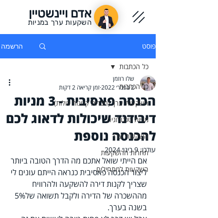
אדם ויינשטיין
השקעות ערך במניות
פוסט
הרשמה
כל הכתבות
שלו רוזמן
כל הכתבות
2 בפבר׳ 2022
זמן קריאה 2 דקות
הכנסה פאסיבית - 3 מניות
השקעות ערך (חברות קטנות וזולות)
דיבידנד שיכולות לדאוג לכם
מניות טכנולוגיה
להכנסה נוספת
השקעות ערך
עודכן:
9 בינו׳ 2024
תחרות ההשקעות
אם הייתי שואל אתכם מה הדרך הטובה ביותר 
השקעות למתחילים
ליצור הכנסה פאסיבית כנראה הייתם עונים לי 
שצריך לקנות דירה להשקעה ולהרוויח 
מההשכרה של הדירה ולקבל תשואה של5% 
בשנה בערך.