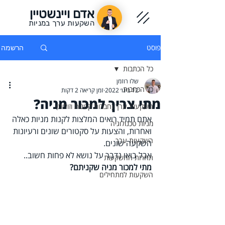
אדם ויינשטיין
השקעות ערך במניות
פוסט
הרשמה
כל הכתבות
שלו רוזמן
כל הכתבות
12 בינו׳ 2022
זמן קריאה 2 דקות
מתי צריך למכור מניה?
השקעות ערך (חברות קטנות וזולות)
אתם תמיד רואים המלצות לקנות מניות כאלה 
מניות טכנולוגיה
ואחרות, והצעות על סקטורים שונים ורעיונות 
השקעות ערך
השקעה שונים.
אבל בואו נדבר על נושא לא פחות חשוב.. 
תחרות ההשקעות
מתי למכור מניה שקניתם?
השקעות למתחילים