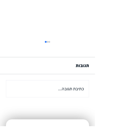
שאלתי את צ'אט GPT איך
להשקיע כמו ווארן באפט
אם אתם לא חיים מתחת לסלע,
תגובות
בטח שמעתם כבר על הצאט
GPT. הבינה המלאכותית היא
מרתקת והיא תביא איתה
כתיבת תגובה...
הזדמנויות חדשות וכמובן גם לא
מעט איומים שאת...
רוצים לצאת לדרך?