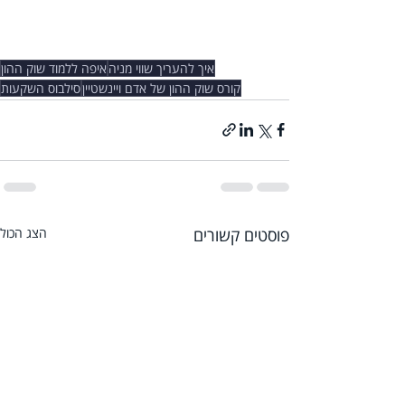
איך להעריך שווי מניה
איפה ללמוד שוק ההון
קורס שוק ההון של אדם ויינשטיין
סילבוס השקעות
פוסטים קשורים
הצג הכול