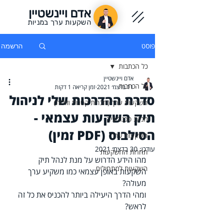
אדם ויינשטיין
השקעות ערך במניות
פוסט
הרשמה
כל הכתבות
אדם ויינשטיין
כל הכתבות
11 בדצמ׳ 2021
זמן קריאה 1 דקות
סדרת ההדרכות שלי לניהול
השקעות ערך (חברות קטנות וזולות)
תיק השקעות עצמאי -
מניות טכנולוגיה
הסילבוס (PDF זמין)
השקעות ערך
עודכן:
30 בדצמ׳ 2021
תחרות ההשקעות
מהו הידע הדרוש על מנת לנהל תיק 
השקעות למתחילים
השקעות באופן עצמאי כמו משקיע ערך 
מעולה?
ומהי הדרך היעילה ביותר להכניס את כל זה 
לראש?