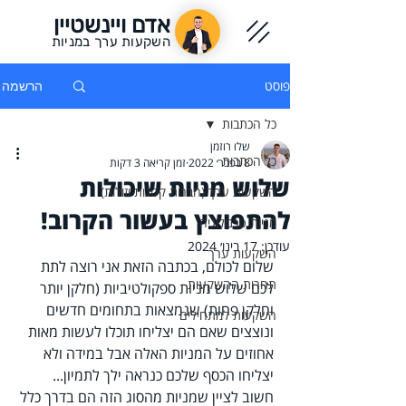
אדם ויינשטיין
השקעות ערך במניות
פוסט
הרשמה
כל הכתבות
שלו רוזמן
כל הכתבות
8 בפבר׳ 2022
זמן קריאה 3 דקות
שלוש מניות שיכולות
השקעות ערך (חברות קטנות וזולות)
להתפוצץ בעשור הקרוב!
מניות טכנולוגיה
עודכן:
17 בינו׳ 2024
השקעות ערך
שלום לכולם, בכתבה הזאת אני רוצה לתת 
תחרות ההשקעות
לכם שלוש מניות ספקולטיביות (חלקן יותר 
וחלקן פחות) שנמצאות בתחומים חדשים 
השקעות למתחילים
ונוצצים שאם הם יצליחו תוכלו לעשות מאות 
אחוזים על המניות האלה אבל במידה ולא 
יצליחו הכסף שלכם כנראה ילך לתמיון...
חשוב לציין שמניות מהסוג הזה הם בדרך כלל 